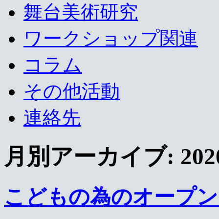
へ
舞台美術研究
ス
キ
ワークショップ関連
ッ
プ
コラム
その他活動
連絡先
月別アーカイブ:
20
こどもの為のオープンア