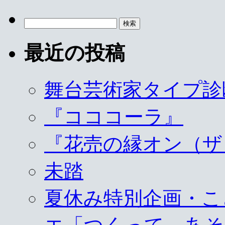
検
索:
最近の投稿
舞台芸術家タイプ診
『コココーラ』
『花売の縁オン（ザ
未踏
夏休み特別企画・こ