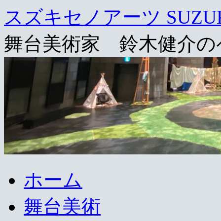
スズキセノアーツ SUZUKI s
舞台美術家 鈴木健介の
コ
ホーム
ン
テ
舞台美術
ン
ツ