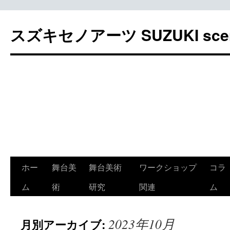
スズキセノアーツ SUZUKI sceno
コ
ホー
舞台美
舞台美術
ワークショップ
コラ
ン
ム
術
研究
関連
ム
テ
2023年10月
月別アーカイブ:
ン