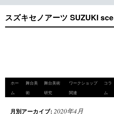
スズキセノアーツ SUZUKI sceno
コ
ホー
舞台美
舞台美術
ワークショップ
コラ
ン
ム
術
研究
関連
ム
テ
2020年4月
月別アーカイブ:
ン