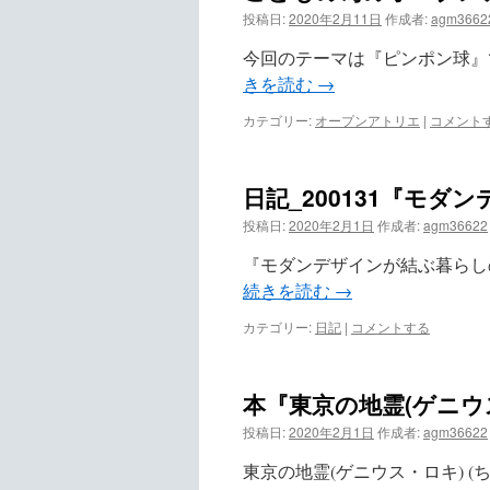
投稿日:
2020年2月11日
作成者:
agm3662
ツ
今回のテーマは『ピンポン球』で
へ
きを読む
→
ス
カテゴリー:
オープンアトリエ
|
コメント
キ
日記_200131『モ
ッ
投稿日:
2020年2月1日
作成者:
agm36622
プ
『モダンデザインが結ぶ暮らし
続きを読む
→
カテゴリー:
日記
|
コメントする
本『東京の地霊(ゲニウ
投稿日:
2020年2月1日
作成者:
agm36622
東京の地霊(ゲニウス・ロキ) 