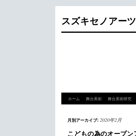
スズキセノアーツ SUZ
ホーム
舞台美術
舞台美術研究
コ
ン
2020年2月
月別アーカイブ:
テ
こどもの為のオープンア
ン