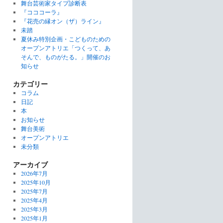
舞台芸術家タイプ診断表
『コココーラ』
『花売の縁オン（ザ）ライン』
未踏
夏休み特別企画・こどものための
オープンアトリエ「つくって、あ
そんで、ものがたる。」開催のお
知らせ
カテゴリー
コラム
日記
本
お知らせ
舞台美術
オープンアトリエ
未分類
アーカイブ
2026年7月
2025年10月
2025年7月
2025年4月
2025年3月
2025年1月