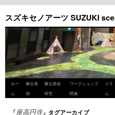
スズキセノアーツ SUZUKI sceno
コ
ホー
舞台美
舞台美術
ワークショップ
コラ
ン
ム
術
研究
関連
ム
テ
座高円寺
「
」タグアーカイブ
ン