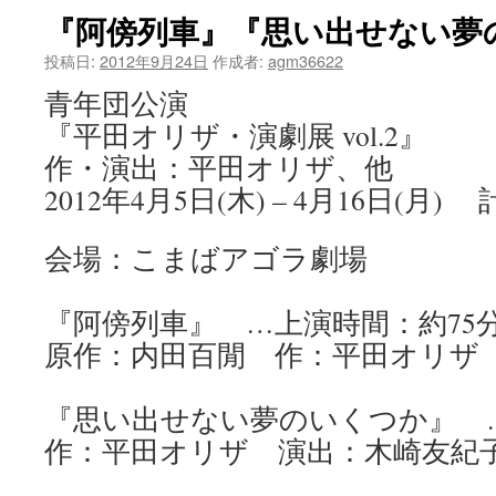
『阿傍列車』『思い出せない夢
ツ
投稿日:
2012年9月24日
作成者:
agm36622
へ
青年団公演
ス
『平田オリザ・演劇展 vol.2』
キ
作・演出：平田オリザ、他
2012年4月5日(木) – 4月16日(月
ッ
プ
会場：こまばアゴラ劇場
『阿傍列車』 …上演時間：約75
原作：内田百閒 作：平田オリザ
『思い出せない夢のいくつか』 …
作：平田オリザ 演出：木崎友紀