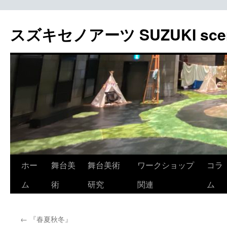
スズキセノアーツ SUZUKI sceno
コ
ホー
舞台美
舞台美術
ワークショップ
コラ
ン
ム
術
研究
関連
ム
テ
←
『春夏秋冬』
ン