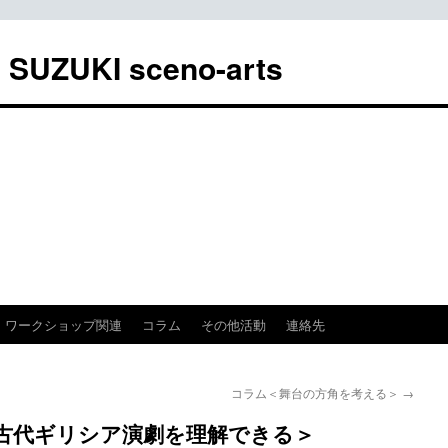
UKI sceno-arts
ワークショップ関連
コラム
その他活動
連絡先
コラム＜舞台の方角を考える＞
→
古代ギリシア演劇を理解できる＞