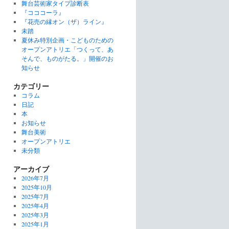
舞台芸術家タイプ診断表
『コココーラ』
『花売の縁オン（ザ）ライン』
未踏
夏休み特別企画・こどものための
オープンアトリエ「つくって、あ
そんで、ものがたる。」開催のお
知らせ
カテゴリー
コラム
日記
本
お知らせ
舞台美術
オープンアトリエ
未分類
アーカイブ
2026年7月
2025年10月
2025年7月
2025年4月
2025年3月
2025年1月