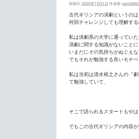
投稿日:
2020年7月31日
作成者:
agm3662
ツ
古代ギリシアの演劇というのは
へ
何回チャレンジしても理解する
ス
私は演劇系の大学に通っていた
演劇に関する知識がないことに
キ
いまだにその気持ちがぬぐえな
ッ
でもそれが勉強する良いモチベ
プ
私は当初は清水裕之さんの『劇
て勉強していて、
そこで語られるスタートもやは
でもこの古代ギリシアの内容が