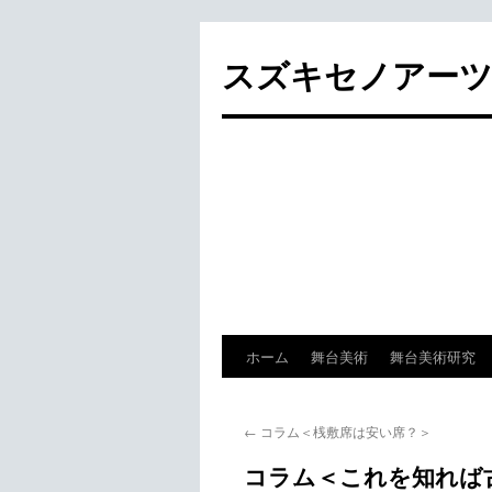
スズキセノアーツ SUZ
ホーム
舞台美術
舞台美術研究
コ
ン
←
コラム＜桟敷席は安い席？＞
テ
コラム＜これを知れば
ン