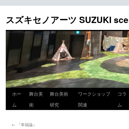
スズキセノアーツ SUZUKI sceno
コ
ホー
舞台美
舞台美術
ワークショップ
コラ
ン
ム
術
研究
関連
ム
テ
←
『幸福論』
ン