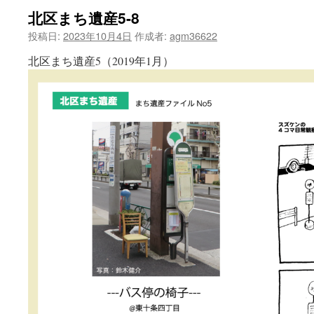
北区まち遺産5-8
ツ
投稿日:
2023年10月4日
作成者:
agm36622
へ
北区まち遺産5（2019年1月）
ス
キ
ッ
プ